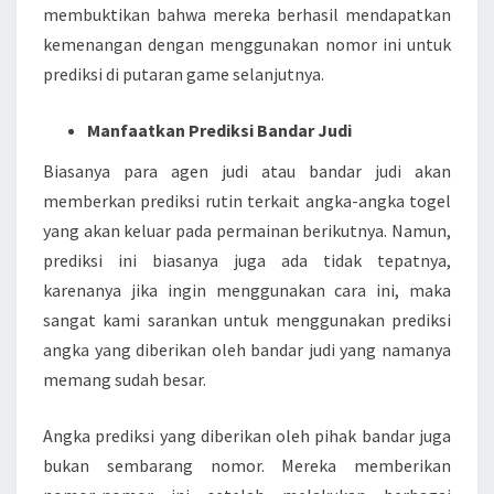
membuktikan bahwa mereka berhasil mendapatkan
kemenangan dengan menggunakan nomor ini untuk
prediksi di putaran game selanjutnya.
Manfaatkan Prediksi Bandar Judi
Biasanya para agen judi atau bandar judi akan
memberkan prediksi rutin terkait angka-angka togel
yang akan keluar pada permainan berikutnya. Namun,
prediksi ini biasanya juga ada tidak tepatnya,
karenanya jika ingin menggunakan cara ini, maka
sangat kami sarankan untuk menggunakan prediksi
angka yang diberikan oleh bandar judi yang namanya
memang sudah besar.
Angka prediksi yang diberikan oleh pihak bandar juga
bukan sembarang nomor. Mereka memberikan