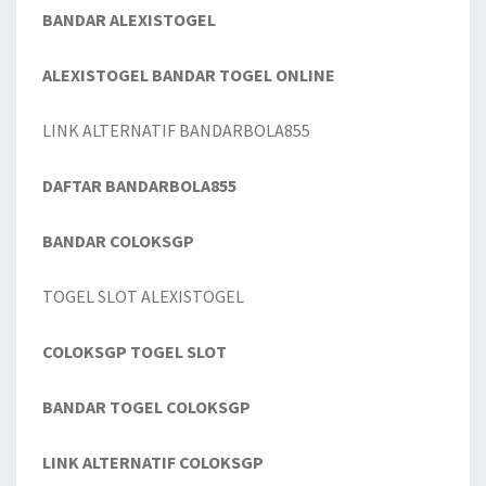
BANDAR ALEXISTOGEL
ALEXISTOGEL BANDAR TOGEL ONLINE
LINK ALTERNATIF BANDARBOLA855
DAFTAR BANDARBOLA855
BANDAR COLOKSGP
TOGEL SLOT ALEXISTOGEL
COLOKSGP TOGEL SLOT
BANDAR TOGEL COLOKSGP
LINK ALTERNATIF COLOKSGP