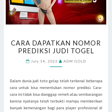
CARA
CARA DAPATKAN NOMOR
DAPATKAN
PREDIKSI JUDI TOGEL
NOMOR
PREDIKSI
July 14, 2022
ADM GOLD
JUDI
TOGEL
Dalam dunia judi toto gelap telah terkenal beberapa
cara untuk bisa menentukan nomor prediksi. Cara-
cara ini tidak bisa dianggap remeh atau sembarangan
karena nyatanya telah terbukti mampu memberikan
banyak kemenangan bagi para player profesional di