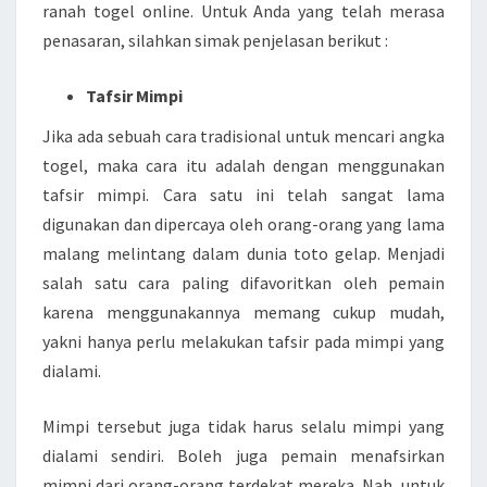
ranah togel online. Untuk Anda yang telah merasa
penasaran, silahkan simak penjelasan berikut :
Tafsir Mimpi
Jika ada sebuah cara tradisional untuk mencari angka
togel, maka cara itu adalah dengan menggunakan
tafsir mimpi. Cara satu ini telah sangat lama
digunakan dan dipercaya oleh orang-orang yang lama
malang melintang dalam dunia toto gelap. Menjadi
salah satu cara paling difavoritkan oleh pemain
karena menggunakannya memang cukup mudah,
yakni hanya perlu melakukan tafsir pada mimpi yang
dialami.
Mimpi tersebut juga tidak harus selalu mimpi yang
dialami sendiri. Boleh juga pemain menafsirkan
mimpi dari orang-orang terdekat mereka. Nah, untuk