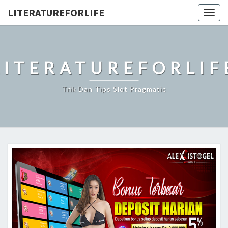
LITERATUREFORLIFE
Togg
navig
LITERATUREFORLIF
Trik Dan Tips Slot Pragmatic