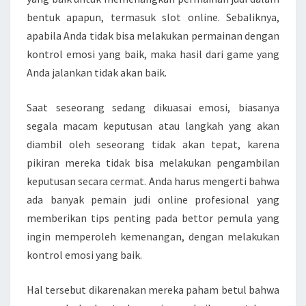
bentuk apapun, termasuk slot online. Sebaliknya,
apabila Anda tidak bisa melakukan permainan dengan
kontrol emosi yang baik, maka hasil dari game yang
Anda jalankan tidak akan baik.
Saat seseorang sedang dikuasai emosi, biasanya
segala macam keputusan atau langkah yang akan
diambil oleh seseorang tidak akan tepat, karena
pikiran mereka tidak bisa melakukan pengambilan
keputusan secara cermat. Anda harus mengerti bahwa
ada banyak pemain judi online profesional yang
memberikan tips penting pada bettor pemula yang
ingin memperoleh kemenangan, dengan melakukan
kontrol emosi yang baik.
Hal tersebut dikarenakan mereka paham betul bahwa