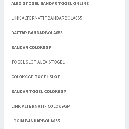
ALEXISTOGEL BANDAR TOGEL ONLINE
LINK ALTERNATIF BANDARBOLA855
DAFTAR BANDARBOLA855
BANDAR COLOKSGP
TOGEL SLOT ALEXISTOGEL
COLOKSGP TOGEL SLOT
BANDAR TOGEL COLOKSGP
LINK ALTERNATIF COLOKSGP
LOGIN BANDARBOLA855