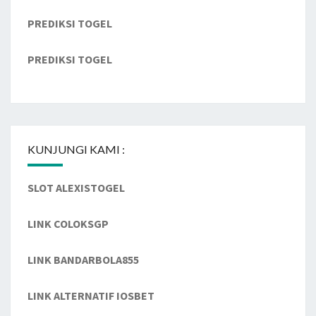
PREDIKSI TOGEL
PREDIKSI TOGEL
KUNJUNGI KAMI :
SLOT ALEXISTOGEL
LINK COLOKSGP
LINK BANDARBOLA855
LINK ALTERNATIF IOSBET