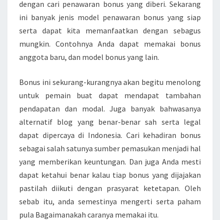
dengan cari penawaran bonus yang diberi. Sekarang
ini banyak jenis model penawaran bonus yang siap
serta dapat kita memanfaatkan dengan sebagus
mungkin. Contohnya Anda dapat memakai bonus
anggota baru, dan model bonus yang lain.
Bonus ini sekurang-kurangnya akan begitu menolong
untuk pemain buat dapat mendapat tambahan
pendapatan dan modal. Juga banyak bahwasanya
alternatif blog yang benar-benar sah serta legal
dapat dipercaya di Indonesia. Cari kehadiran bonus
sebagai salah satunya sumber pemasukan menjadi hal
yang memberikan keuntungan. Dan juga Anda mesti
dapat ketahui benar kalau tiap bonus yang dijajakan
pastilah diikuti dengan prasyarat ketetapan. Oleh
sebab itu, anda semestinya mengerti serta paham
pula Bagaimanakah caranya memakai itu.