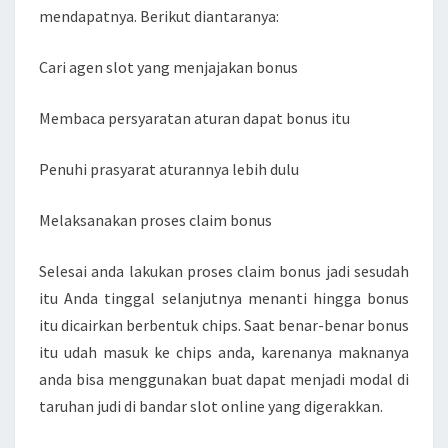
mendapatnya. Berikut diantaranya:
Cari agen slot yang menjajakan bonus
Membaca persyaratan aturan dapat bonus itu
Penuhi prasyarat aturannya lebih dulu
Melaksanakan proses claim bonus
Selesai anda lakukan proses claim bonus jadi sesudah
itu Anda tinggal selanjutnya menanti hingga bonus
itu dicairkan berbentuk chips. Saat benar-benar bonus
itu udah masuk ke chips anda, karenanya maknanya
anda bisa menggunakan buat dapat menjadi modal di
taruhan judi di bandar slot online yang digerakkan.