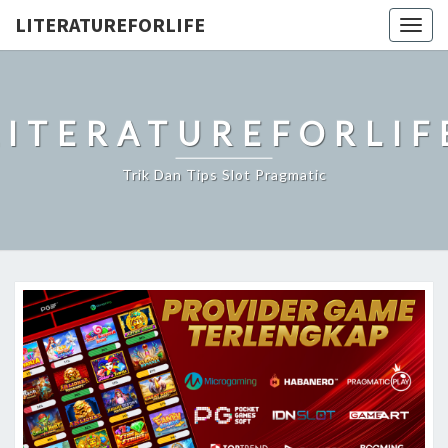
LITERATUREFORLIFE
Togg
navig
LITERATUREFORLIF
Trik Dan Tips Slot Pragmatic