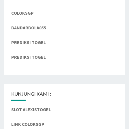
COLOKSGP
BANDARBOLA855
PREDIKSI TOGEL
PREDIKSI TOGEL
KUNJUNGI KAMI :
SLOT ALEXISTOGEL
LINK COLOKSGP