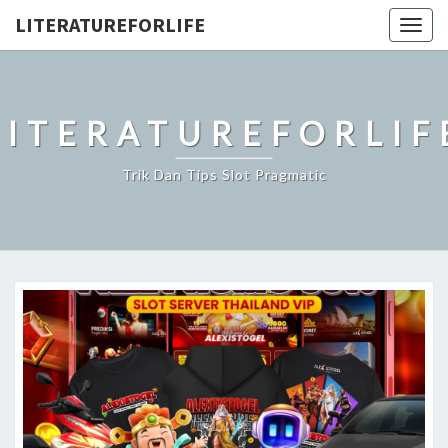
LITERATUREFORLIFE
Togg
navig
LITERATUREFORLIF
Trik Dan Tips Slot Pragmatic