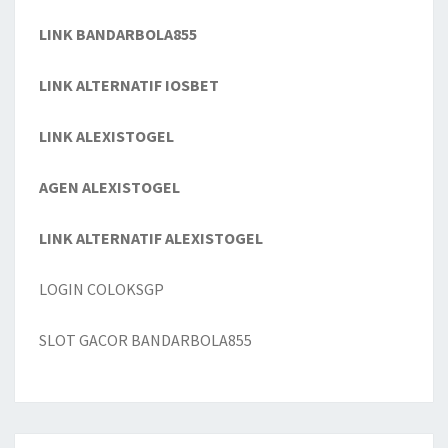
LINK BANDARBOLA855
LINK ALTERNATIF IOSBET
LINK ALEXISTOGEL
AGEN ALEXISTOGEL
LINK ALTERNATIF ALEXISTOGEL
LOGIN COLOKSGP
SLOT GACOR BANDARBOLA855