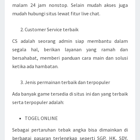
malam 24 jam nonstop. Selain mudah akses juga
mudah hubungi situs lewat fitur live chat.
Customer Service terbaik
CS adalah seorang admin siap membantu dalam
segala hal, berikan layanan yang ramah dan
bersahabat, memberi panduan cara main dan solusi
ketika ada hambatan.
Jenis permainan terbaik dan terpopuler
Ada banyak game tersedia di situs ini dan yang terbaik
serta terpopuler adalah:
TOGEL ONLINE
Sebagai pertaruhan tebak angka bisa dimainkan di
berbagai pasaran terlengkap seperti SGP, HK, SDY,