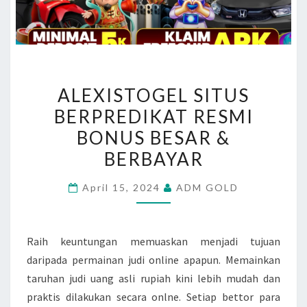
ALEXISTOGEL
ALEXISTOGEL SITUS
SITUS
BERPREDIKAT RESMI
BERPREDIKAT
BONUS BESAR &
RESMI
BONUS
BERBAYAR
BESAR
April 15, 2024
ADM GOLD
&
BERBAYAR
Raih keuntungan memuaskan menjadi tujuan
daripada permainan judi online apapun. Memainkan
taruhan judi uang asli rupiah kini lebih mudah dan
praktis dilakukan secara onlne. Setiap bettor para