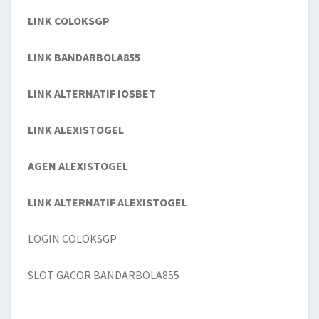
LINK COLOKSGP
LINK BANDARBOLA855
LINK ALTERNATIF IOSBET
LINK ALEXISTOGEL
AGEN ALEXISTOGEL
LINK ALTERNATIF ALEXISTOGEL
LOGIN COLOKSGP
SLOT GACOR BANDARBOLA855