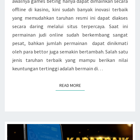
awalnya games beting hanya dapat dimainkan secara
offline di kasino, kini sudah banyak inovasi terbaik
yang memudahkan taruhan resmi ini dapat diakses
secara daring melalui situs terpercaya. Saat ini
permainan judi online sudah berkembang sangat
pesat, bahkan jumlah permainan dapat dinikmati
oleh para bettor juga semakin bertambah. Salah satu
jenis taruhan terbaik yang mampu berikan nilai
keuntungan tertinggi adalah bermain di…
READ MORE
READ MORE