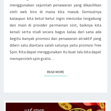
menggunakan sejumlah penawaran yang dikasihkan
oleh web biro di mana kita masuk. Semisalnya
kalaupun kita betul-betul ingin mencoba tergabung
dan main di provider permainan slot, baiknya kita
kenali serta studi secara bagus kalau dari sana ada
begitu banyak promosi dan penawaran atraktif yang
diberi satu diantara salah satunya yaitu promosi free
Spin. Kita dapat menggunakan itu buat lalu kita dapat
memperoleh spin gratis…
READ MORE
READ MORE