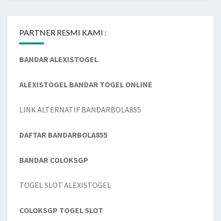
PARTNER RESMI KAMI :
BANDAR ALEXISTOGEL
ALEXISTOGEL BANDAR TOGEL ONLINE
LINK ALTERNATIF BANDARBOLA855
DAFTAR BANDARBOLA855
BANDAR COLOKSGP
TOGEL SLOT ALEXISTOGEL
COLOKSGP TOGEL SLOT