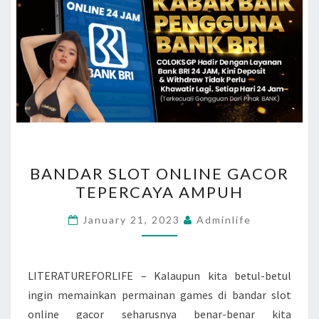
BANDAR
BANDAR SLOT ONLINE GACOR
SLOT
TEPERCAYA AMPUH
ONLINE
GACOR
January 21, 2023
Adminlife
TEPERCAYA
AMPUH
LITERATUREFORLIFE – Kalaupun kita betul-betul
ingin memainkan permainan games di bandar slot
online gacor seharusnya benar-benar kita