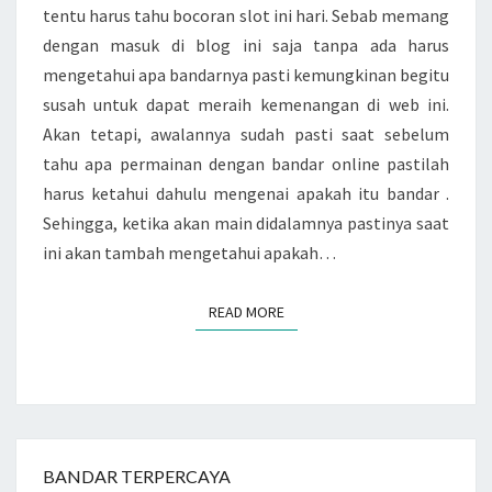
tentu harus tahu bocoran slot ini hari. Sebab memang
dengan masuk di blog ini saja tanpa ada harus
mengetahui apa bandarnya pasti kemungkinan begitu
susah untuk dapat meraih kemenangan di web ini.
Akan tetapi, awalannya sudah pasti saat sebelum
tahu apa permainan dengan bandar online pastilah
harus ketahui dahulu mengenai apakah itu bandar .
Sehingga, ketika akan main didalamnya pastinya saat
ini akan tambah mengetahui apakah…
READ MORE
READ MORE
BANDAR TERPERCAYA