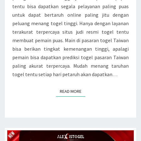
tentu bisa dapatkan segala pelayanan paling puas
untuk dapat bertaruh online paling jitu dengan
peluang menang togel tinggi. Hanya dengan layanan
terakurat terpercaya situs judi resmi togel tentu
membuat pemain puas. Main di pasaran togel Taiwan
bisa berikan tingkat kemenangan tinggi, apalagi
pemain bisa dapatkan prediksi togel pasaran Taiwan
paling akurat terpercaya. Mudah menang taruhan
togel tentu setiap hari petaruh akan dapatkan…
READ MORE
READ MORE