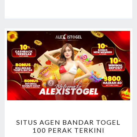
SITUS
SITUS AGEN BANDAR TOGEL
AGEN
100 PERAK TERKINI
BANDAR