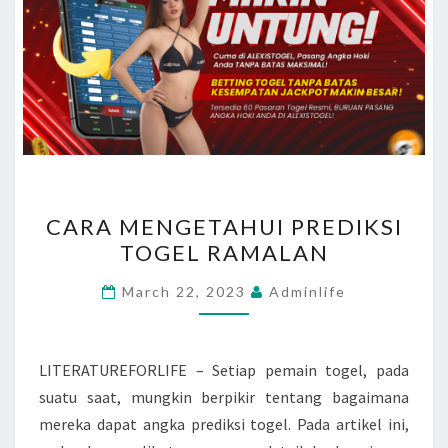
CARA
CARA MENGETAHUI PREDIKSI
MENGETAHUI
TOGEL RAMALAN
PREDIKSI
TOGEL
March 22, 2023
Adminlife
RAMALAN
LITERATUREFORLIFE – Setiap pemain togel, pada
suatu saat, mungkin berpikir tentang bagaimana
mereka dapat angka prediksi togel. Pada artikel ini,