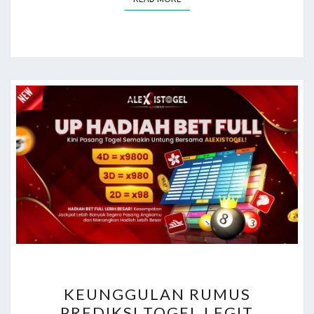
KEUNGGULAN
KEUNGGULAN RUMUS
RUMUS
PREDIKSI TOGEL LEGIT