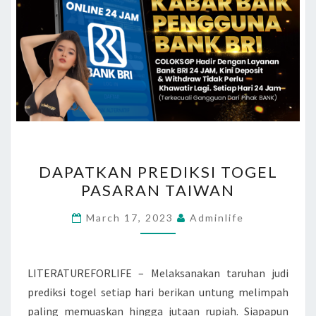
DAPATKAN
DAPATKAN PREDIKSI TOGEL
PREDIKSI
PASARAN TAIWAN
TOGEL
PASARAN
March 17, 2023
Adminlife
TAIWAN
LITERATUREFORLIFE – Melaksanakan taruhan judi
prediksi togel setiap hari berikan untung melimpah
paling memuaskan hingga jutaan rupiah. Siapapun