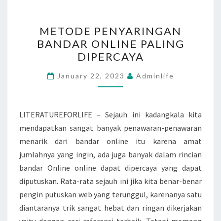
METODE
METODE PENYARINGAN
PENYARINGAN
BANDAR ONLINE PALING
BANDAR
DIPERCAYA
ONLINE
PALING
January 22, 2023
Adminlife
DIPERCAYA
LITERATUREFORLIFE – Sejauh ini kadangkala kita
mendapatkan sangat banyak penawaran-penawaran
menarik dari bandar online itu karena amat
jumlahnya yang ingin, ada juga banyak dalam rincian
bandar Online online dapat dipercaya yang dapat
diputuskan. Rata-rata sejauh ini jika kita benar-benar
pengin putuskan web yang terunggul, karenanya satu
diantaranya trik sangat hebat dan ringan dikerjakan