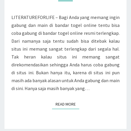
BANDAR
TOGEL
ONLINE
LITERATUREFORLIFE – Bagi Anda yang memang ingin
RESMI
gabung dan main di bandar togel online tentu bisa
TERLENGKAP
coba gabung di bandar togel online resmi terlengkap.
Dari namanya saja tentu sudah bisa ditebak kalau
situs ini memang sangat terlengkap dari segala hal.
Tak heran kalau situs ini memang sangat
direkomendasikan sehingga Anda harus coba gabung
di situs ini. Bukan hanya itu, karena di situs ini pun
masih ada banyak alasan untuk Anda gabung dan main
di sini. Hanya saja masih banyak yang…
READ MORE
READ MORE