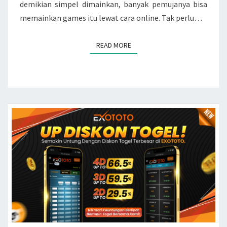
demikian simpel dimainkan, banyak pemujanya bisa
memainkan games itu lewat cara online. Tak perlu…
READ MORE
READ MORE