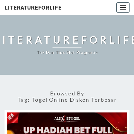
LITERATUREFORLIFE
Togg
navig
LITERATUREFORLIF
Trik Dan Tips Slot Pragmatic
Browsed By
Tag:
Togel Online Diskon Terbesar