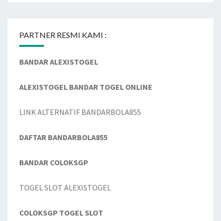
PARTNER RESMI KAMI :
BANDAR ALEXISTOGEL
ALEXISTOGEL BANDAR TOGEL ONLINE
LINK ALTERNATIF BANDARBOLA855
DAFTAR BANDARBOLA855
BANDAR COLOKSGP
TOGEL SLOT ALEXISTOGEL
COLOKSGP TOGEL SLOT