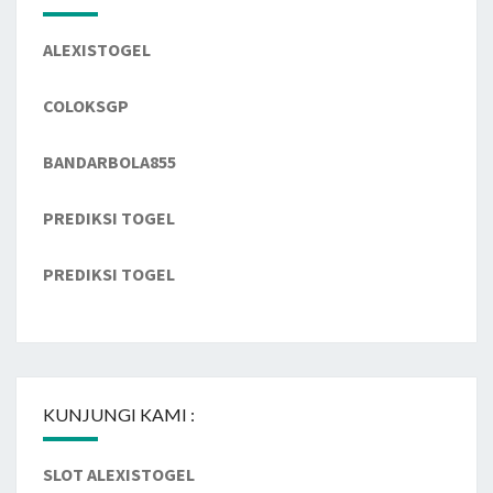
ALEXISTOGEL
COLOKSGP
BANDARBOLA855
PREDIKSI TOGEL
PREDIKSI TOGEL
KUNJUNGI KAMI :
SLOT ALEXISTOGEL