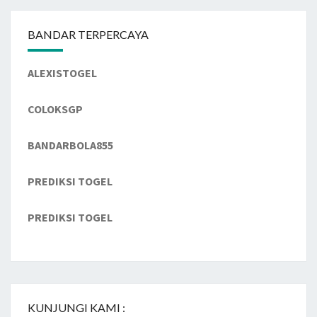
BANDAR TERPERCAYA
ALEXISTOGEL
COLOKSGP
BANDARBOLA855
PREDIKSI TOGEL
PREDIKSI TOGEL
KUNJUNGI KAMI :