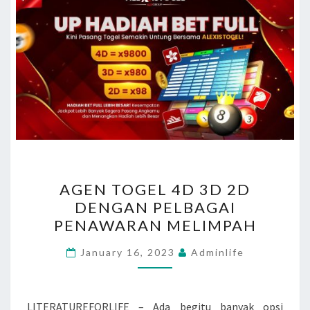
AGEN
AGEN TOGEL 4D 3D 2D
TOGEL
DENGAN PELBAGAI
4D
PENAWARAN MELIMPAH
3D
2D
January 16, 2023
Adminlife
DENGAN
PELBAGAI
PENAWARAN
LITERATUREFORLIFE – Ada begitu banyak opsi