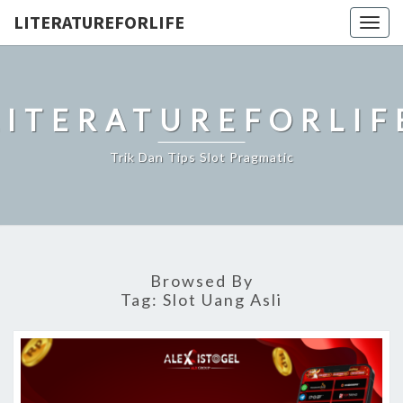
LITERATUREFORLIFE
Togg
navig
LITERATUREFORLIF
Trik Dan Tips Slot Pragmatic
Browsed By
Tag:
Slot Uang Asli