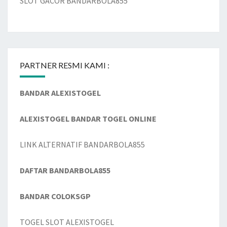
SLOT GACOR BANDARBOLA855
PARTNER RESMI KAMI :
BANDAR ALEXISTOGEL
ALEXISTOGEL BANDAR TOGEL ONLINE
LINK ALTERNATIF BANDARBOLA855
DAFTAR BANDARBOLA855
BANDAR COLOKSGP
TOGEL SLOT ALEXISTOGEL