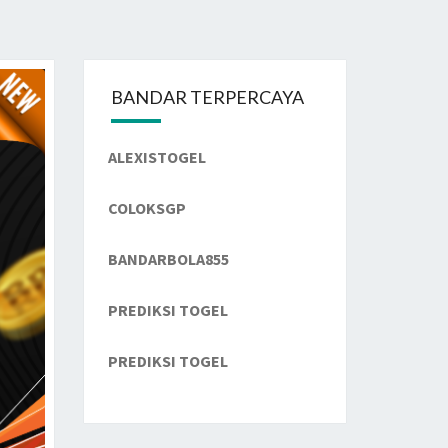
BANDAR TERPERCAYA
ALEXISTOGEL
COLOKSGP
BANDARBOLA855
PREDIKSI TOGEL
PREDIKSI TOGEL