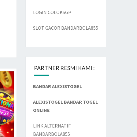
LOGIN COLOKSGP
SLOT GACOR BANDARBOLA855
PARTNER RESMI KAMI :
BANDAR ALEXISTOGEL
ALEXISTOGEL BANDAR TOGEL
ONLINE
LINK ALTERNATIF
BANDARBOLA855