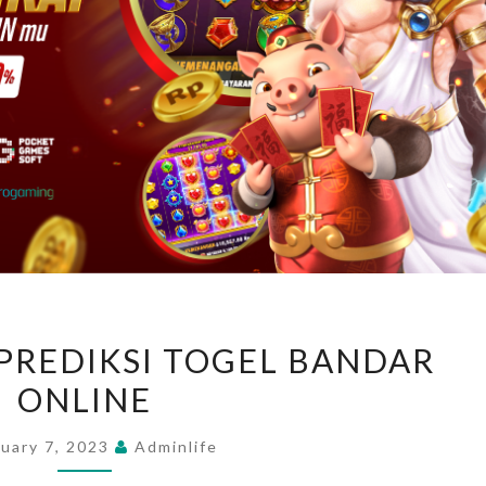
TEHNIK
 PREDIKSI TOGEL BANDAR
TEPAT
ONLINE
PREDIKSI
TOGEL
nuary 7, 2023
Adminlife
BANDAR