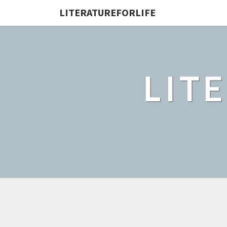
LITERATUREFORLIFE
LIT