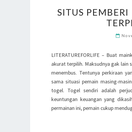
SITUS PEMBERI
TERP
Nov
LITERATUREFORLIFE – Buat mainkan
akurat terpilih. Maksudnya gak lai
menembus. Tentunya perkiraan yan
sama situasi pemain masing-masi
togel. Togel sendiri adalah perj
keuntungan keuangan yang dikasi
permainan ini, pemain cukup mend