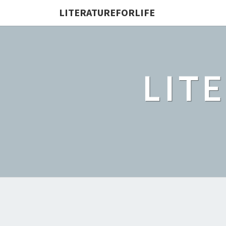
LITERATUREFORLIFE
LIT