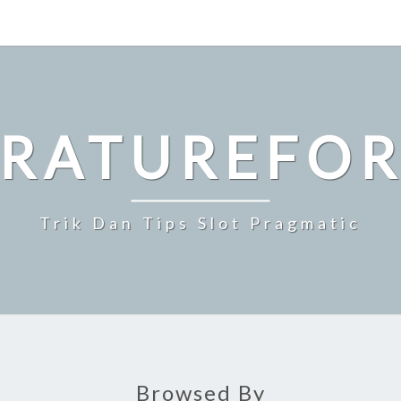
ERATUREFOR
Trik Dan Tips Slot Pragmatic
Browsed By