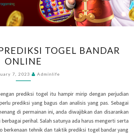
TEHNIK
 PREDIKSI TOGEL BANDAR
TEPAT
ONLINE
PREDIKSI
TOGEL
nuary 7, 2023
Adminlife
BANDAR
ONLINE
gan prediksi togel itu hampir mirip dengan perjudian
perlu prediksi yang bagus dan analisis yang pas. Sebagai
menang di permainan ini, anda diwajibkan dan disarankan
erbagai perihal. Salah satunya ada harus mengerti serta
 berkenaan tehnik dan taktik prediksi togel bandar yang