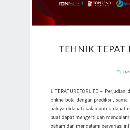
TEHNIK TEPAT
Ja
LITERATUREFORLIFE – Perjudian den
online bola dengan prediksi , sama 
halnya didapati kalau untuk dapat 
buat dapat mengerti dan mendalami b
paham dan mendalami bervariasi info