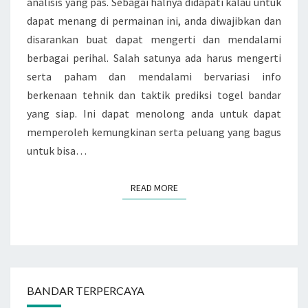
analisis yang pas. Sebagai halnya didapati kalau untuk
dapat menang di permainan ini, anda diwajibkan dan
disarankan buat dapat mengerti dan mendalami
berbagai perihal. Salah satunya ada harus mengerti
serta paham dan mendalami bervariasi info
berkenaan tehnik dan taktik prediksi togel bandar
yang siap. Ini dapat menolong anda untuk dapat
memperoleh kemungkinan serta peluang yang bagus
untuk bisa…
READ MORE
READ MORE
BANDAR TERPERCAYA