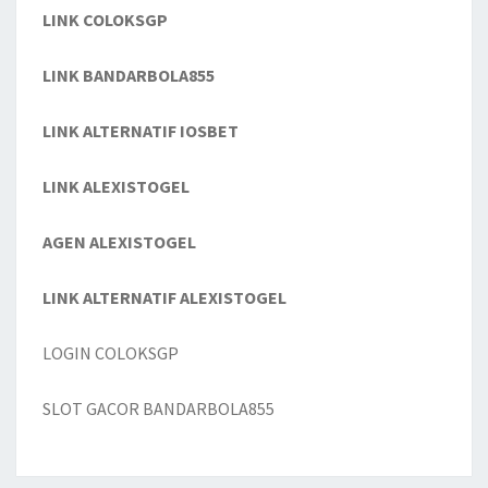
LINK COLOKSGP
LINK BANDARBOLA855
LINK ALTERNATIF IOSBET
LINK ALEXISTOGEL
AGEN ALEXISTOGEL
LINK ALTERNATIF ALEXISTOGEL
LOGIN COLOKSGP
SLOT GACOR BANDARBOLA855