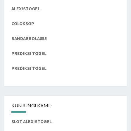
ALEXISTOGEL
COLOKSGP
BANDARBOLA855
PREDIKSI TOGEL
PREDIKSI TOGEL
KUNJUNGI KAMI :
SLOT ALEXISTOGEL