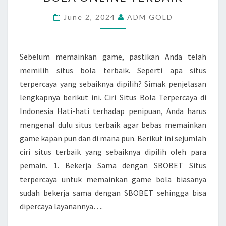
SITUS
BOLA
June 2, 2024
ADM GOLD
ONLINE
TERBAIK
Sebelum memainkan game, pastikan Anda telah
memilih situs bola terbaik. Seperti apa situs
terpercaya yang sebaiknya dipilih? Simak penjelasan
lengkapnya berikut ini. Ciri Situs Bola Terpercaya di
Indonesia Hati-hati terhadap penipuan, Anda harus
mengenal dulu situs terbaik agar bebas memainkan
game kapan pun dan di mana pun. Berikut ini sejumlah
ciri situs terbaik yang sebaiknya dipilih oleh para
pemain. 1. Bekerja Sama dengan SBOBET Situs
terpercaya untuk memainkan game bola biasanya
sudah bekerja sama dengan SBOBET sehingga bisa
dipercaya layanannya….