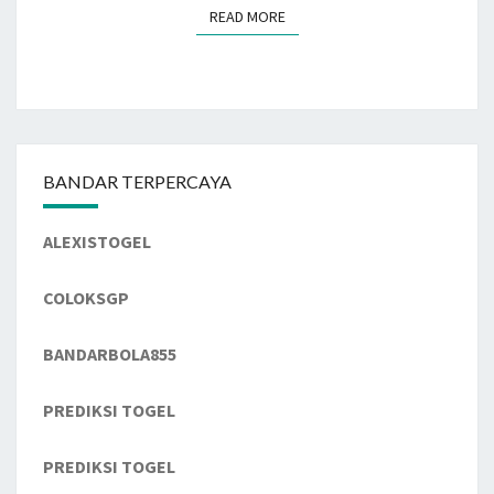
READ MORE
READ MORE
BANDAR TERPERCAYA
ALEXISTOGEL
COLOKSGP
BANDARBOLA855
PREDIKSI TOGEL
PREDIKSI TOGEL