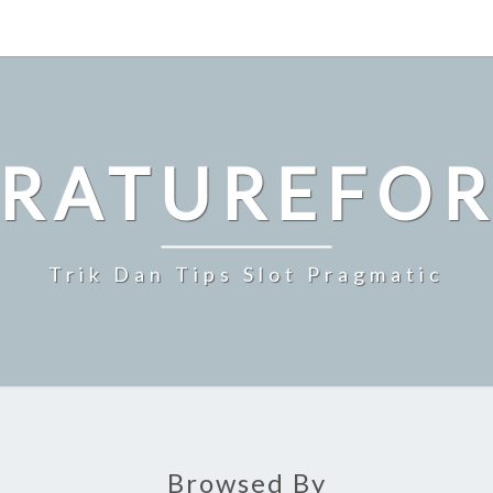
ERATUREFOR
Trik Dan Tips Slot Pragmatic
Browsed By