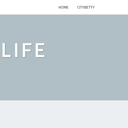
HOME
CITYBETTY
LIFE