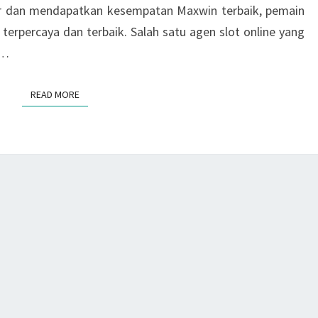
ar dan mendapatkan kesempatan Maxwin terbaik, pemain
 terpercaya dan terbaik. Salah satu agen slot online yang
a…
READ MORE
READ MORE