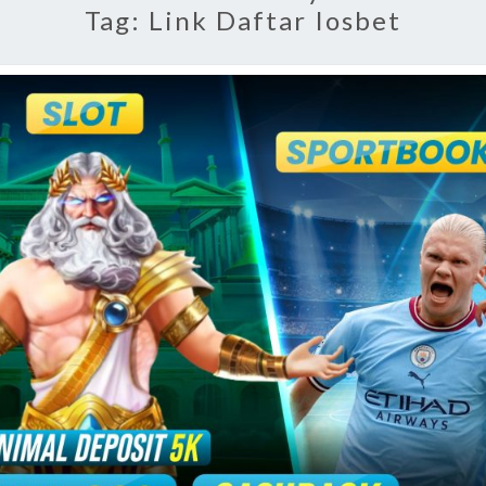
Tag:
Link Daftar Iosbet