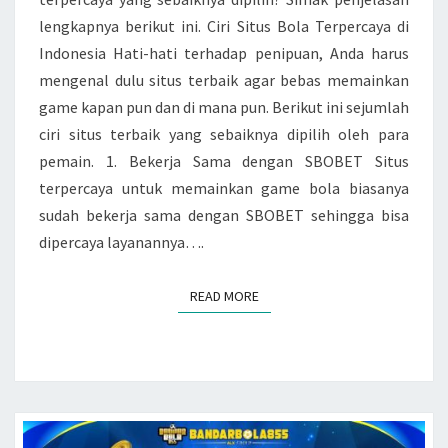
lengkapnya berikut ini. Ciri Situs Bola Terpercaya di
Indonesia Hati-hati terhadap penipuan, Anda harus
mengenal dulu situs terbaik agar bebas memainkan
game kapan pun dan di mana pun. Berikut ini sejumlah
ciri situs terbaik yang sebaiknya dipilih oleh para
pemain. 1. Bekerja Sama dengan SBOBET Situs
terpercaya untuk memainkan game bola biasanya
sudah bekerja sama dengan SBOBET sehingga bisa
dipercaya layanannya….
READ MORE
READ MORE