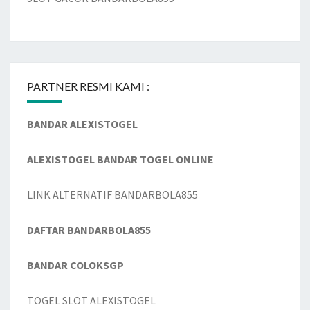
PARTNER RESMI KAMI :
BANDAR ALEXISTOGEL
ALEXISTOGEL BANDAR TOGEL ONLINE
LINK ALTERNATIF BANDARBOLA855
DAFTAR BANDARBOLA855
BANDAR COLOKSGP
TOGEL SLOT ALEXISTOGEL