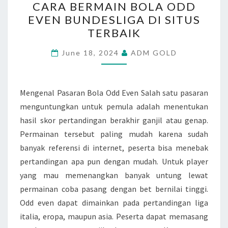
CARA BERMAIN BOLA ODD
BERMAIN
EVEN BUNDESLIGA DI SITUS
BOLA
TERBAIK
ODD
EVEN
June 18, 2024
ADM GOLD
BUNDESLIGA
DI
SITUS
Mengenal Pasaran Bola Odd Even Salah satu pasaran
TERBAIK
menguntungkan untuk pemula adalah menentukan
hasil skor pertandingan berakhir ganjil atau genap.
Permainan tersebut paling mudah karena sudah
banyak referensi di internet, peserta bisa menebak
pertandingan apa pun dengan mudah. Untuk player
yang mau memenangkan banyak untung lewat
permainan coba pasang dengan bet bernilai tinggi.
Odd even dapat dimainkan pada pertandingan liga
italia, eropa, maupun asia. Peserta dapat memasang