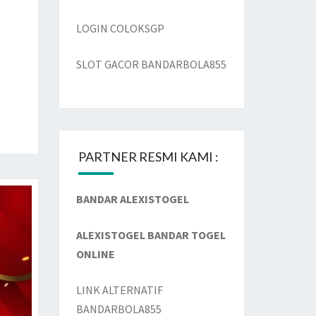
LOGIN COLOKSGP
SLOT GACOR BANDARBOLA855
PARTNER RESMI KAMI :
BANDAR ALEXISTOGEL
ALEXISTOGEL BANDAR TOGEL
ONLINE
LINK ALTERNATIF
BANDARBOLA855