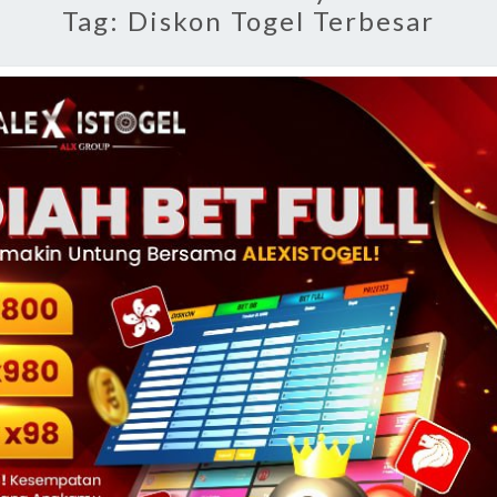
Tag:
Diskon Togel Terbesar