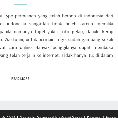
BESAR
KEUNTUNGAN
 type permainan yang telah berada di indonesia dari
BERLIMPAH
 di indonesia sangatlah tidak boleh karena memiliki
apabila namanya togel yakni toto gelap, dahulu kerap
p. Waktu ini, untuk bermain togel sudah gampang sekali
ewat cara online. Banyak penggilanya dapat membuka
ang telah terjalin ke internet. Tidak hanya itu, di dalam
READ MORE
READ MORE
© 2026
|
Proudly Powered by
WordPress
|
Theme:
Nisarg