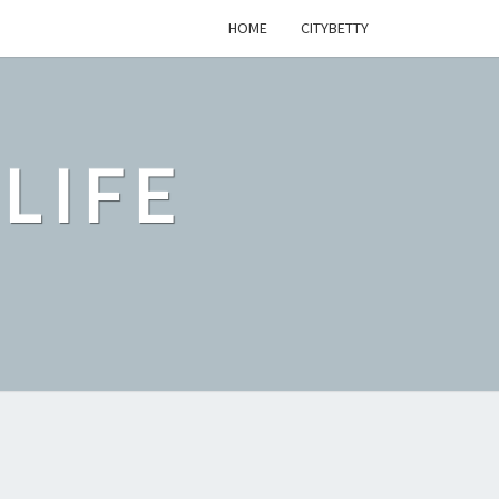
HOME
CITYBETTY
LIFE