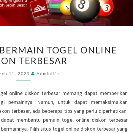
PENGALAMAN
BERMAIN TOGEL ONLINE
BERMAIN
KON TERBESAR
TOGEL
ONLINE
rch 11, 2023
Adminlife
DISKON
TERBESAR
el online diskon terbesar memang dapat memberikan
agi pemainnya. Namun, untuk dapat memaksimalkan
kon terbesar, ada beberapa tips yang perlu diperhatikan.
g dapat membantu pemain togel online diskon terbesar
mainnya. Pilih situs togel online diskon terbesar yang