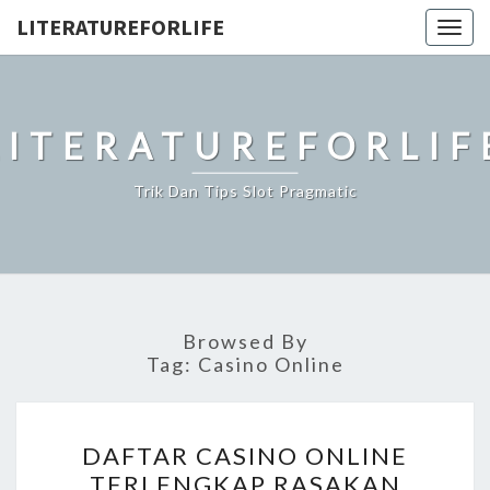
LITERATUREFORLIFE
Togg
navig
LITERATUREFORLIF
Trik Dan Tips Slot Pragmatic
Browsed By
Tag:
Casino Online
DAFTAR
DAFTAR CASINO ONLINE
CASINO
TERLENGKAP RASAKAN