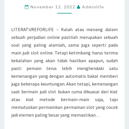
DENGAN
November 12, 2022
Adminlife
KESEMPATAN
MENANG
LITERATUREFORLIFE – Kalah atau menang dalam
PALING
sebuah perjudian online pastilah merupakan sebuah
BESAR
soal yang paling alamiah, sama juga seperti pada
SERTA
main judi slot online. Tetapi ketimbang harus terima
TERHEBAT
kekalahan yang akan tidak hasilkan apapun, sudah
DI
pasti pemain terus lebih menghendaki satu
INDONESIA
kemenangan yang dengan automatis bakal memberi
juga beberapa keuntungan. Akan tetapi, kemenangan
saat bermain judi slot bukan cuma dikuasai dari kiat
atau kiat metode bermain-main saja, tapi
memutuskan permainkan permainan slot yang cocok
jadi elemen paling besar yang memastikan…