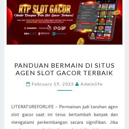
PANDUAN
PANDUAN BERMAIN DI SITUS
BERMAIN
AGEN SLOT GACOR TERBAIK
DI
SITUS
February 19, 2023
Adminlife
AGEN
SLOT
GACOR
LITERATUREFORLIFE – Permainan judi taruhan agen
TERBAIK
slot gacor saat ini terus bertambah banyak dan
mengalami perkembangan secara signifikan. Jika