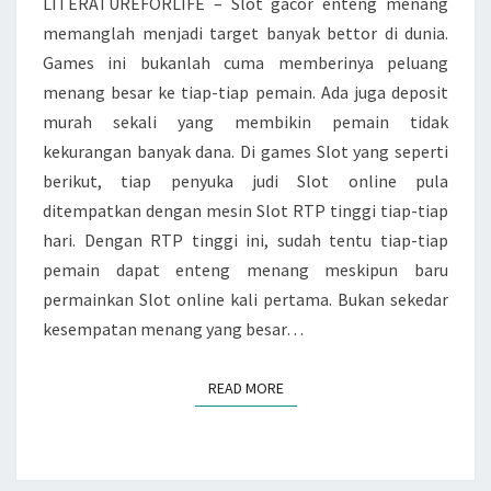
DI
LITERATUREFORLIFE – Slot gacor enteng menang
INDONESIA
memanglah menjadi target banyak bettor di dunia.
Games ini bukanlah cuma memberinya peluang
menang besar ke tiap-tiap pemain. Ada juga deposit
murah sekali yang membikin pemain tidak
kekurangan banyak dana. Di games Slot yang seperti
berikut, tiap penyuka judi Slot online pula
ditempatkan dengan mesin Slot RTP tinggi tiap-tiap
hari. Dengan RTP tinggi ini, sudah tentu tiap-tiap
pemain dapat enteng menang meskipun baru
permainkan Slot online kali pertama. Bukan sekedar
kesempatan menang yang besar…
READ MORE
READ MORE