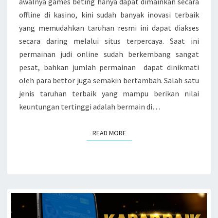
awalnya games beting hanya dapat dimainkan secara
offline di kasino, kini sudah banyak inovasi terbaik
yang memudahkan taruhan resmi ini dapat diakses
secara daring melalui situs terpercaya. Saat ini
permainan judi online sudah berkembang sangat
pesat, bahkan jumlah permainan dapat dinikmati
oleh para bettor juga semakin bertambah. Salah satu
jenis taruhan terbaik yang mampu berikan nilai
keuntungan tertinggi adalah bermain di…
READ MORE
READ MORE