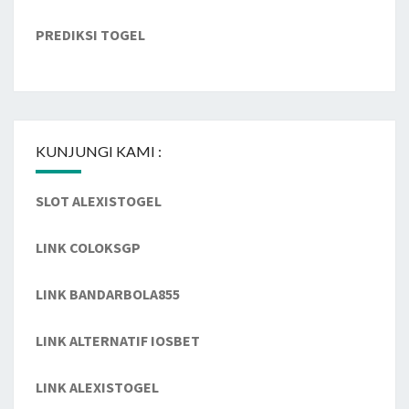
PREDIKSI TOGEL
KUNJUNGI KAMI :
SLOT ALEXISTOGEL
LINK COLOKSGP
LINK BANDARBOLA855
LINK ALTERNATIF IOSBET
LINK ALEXISTOGEL