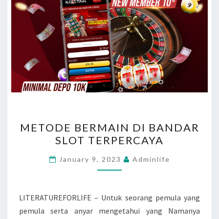
METODE
METODE BERMAIN DI BANDAR
BERMAIN
SLOT TERPERCAYA
DI
BANDAR
January 9, 2023
Adminlife
SLOT
TERPERCAYA
LITERATUREFORLIFE – Untuk seorang pemula yang
pemula serta anyar mengetahui yang Namanya