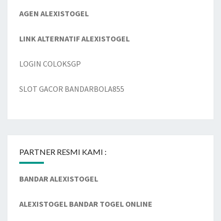
AGEN ALEXISTOGEL
LINK ALTERNATIF ALEXISTOGEL
LOGIN COLOKSGP
SLOT GACOR BANDARBOLA855
PARTNER RESMI KAMI :
BANDAR ALEXISTOGEL
ALEXISTOGEL BANDAR TOGEL ONLINE