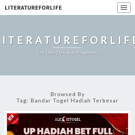
LITERATUREFORLIFE
Togg
navig
LITERATUREFORLIF
Trik Dan Tips Slot Pragmatic
Browsed By
Tag:
Bandar Togel Hadiah Terbesar