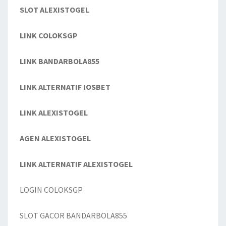
SLOT ALEXISTOGEL
LINK COLOKSGP
LINK BANDARBOLA855
LINK ALTERNATIF IOSBET
LINK ALEXISTOGEL
AGEN ALEXISTOGEL
LINK ALTERNATIF ALEXISTOGEL
LOGIN COLOKSGP
SLOT GACOR BANDARBOLA855