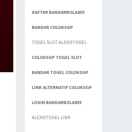
DAFTAR BANDARBOLA855
BANDAR COLOKSGP
TOGEL SLOT ALEXISTOGEL
COLOKSGP TOGEL SLOT
BANDAR TOGEL COLOKSGP
LINK ALTERNATIF COLOKSGP
LOGIN BANDARBOLA855
ALEXISTOGEL LINK