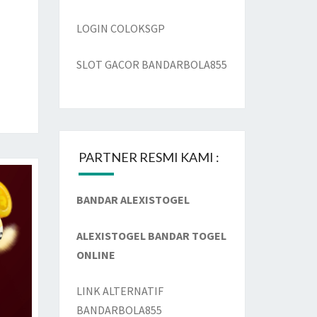
LOGIN COLOKSGP
SLOT GACOR BANDARBOLA855
PARTNER RESMI KAMI :
BANDAR ALEXISTOGEL
ALEXISTOGEL BANDAR TOGEL
ONLINE
LINK ALTERNATIF
BANDARBOLA855